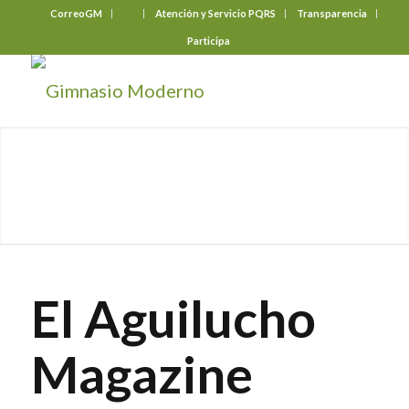
CorreoGM
‎ ‎ ‎ ‎ ‎ ‎ ‎
Atención y Servicio PQRS
Transparencia
Participa
El Aguilucho
Magazine