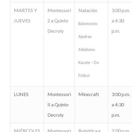
MARTES Y
Montessori
Natación
3:00 p.m.
JUEVES
2 a Quinto
a 4:30
Baloncesto
Decroly
p.m.
Ajedrez
Atletismo
Karate – Do
Fútbol
LUNES
Montessori
Minecraft
3:00 p.m.
II a Quinto
a 4:30
Decroly
p.m.
MIÉRCOLES
Montessori
Robótica e
2:00 p.m.