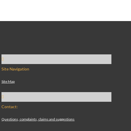
Site Navigation
Site Map
Contact:
Questions, complaints, claims and suggestions