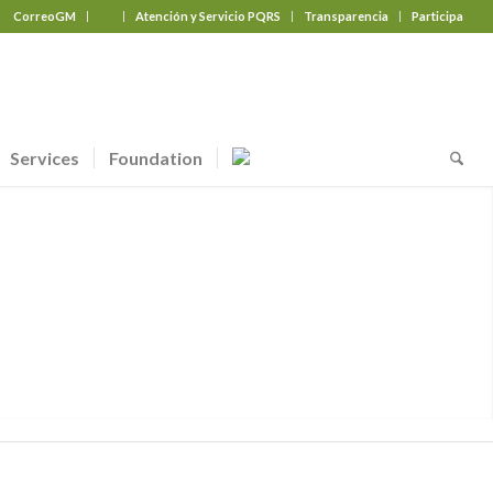
CorreoGM
‎ ‎ ‎ ‎ ‎ ‎ ‎
Atención y Servicio PQRS
Transparencia
Participa
Services
Foundation