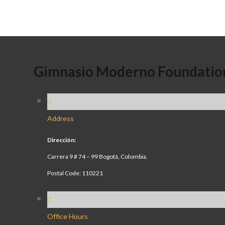
Gimnasio Moderno Foundatio
Address
Dirección:
Carrera 9 # 74 – 99 Bogotá, Colombia.
Postal Code: 110221
Office Hours