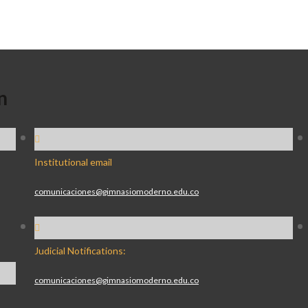
n
Institutional email
comunicaciones@gimnasiomoderno.edu.co
Judicial Notifications:
comunicaciones@gimnasiomoderno.edu.co