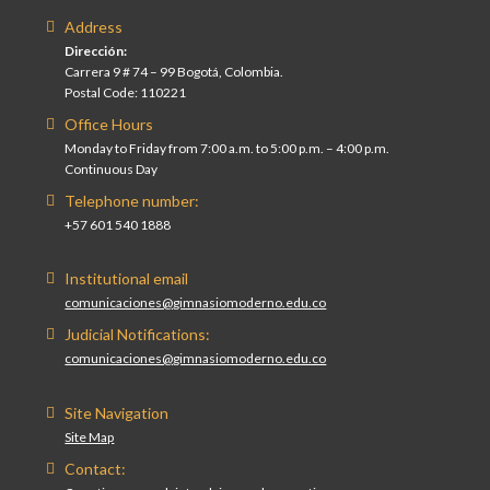
Address
Dirección:
Carrera 9 # 74 – 99 Bogotá, Colombia.
Postal Code: 110221
Office Hours
Monday to Friday from 7:00 a.m. to 5:00 p.m. – 4:00 p.m.
Continuous Day
Telephone number:
+57 601 540 1888
Institutional email
comunicaciones@gimnasiomoderno.edu.co
Judicial Notifications:
comunicaciones@gimnasiomoderno.edu.co
Site Navigation
Site Map
Contact: