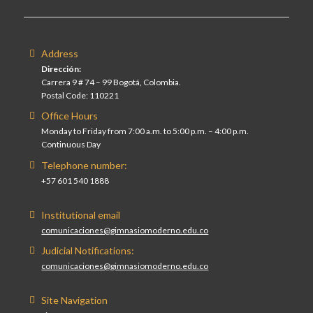
Address
Dirección:
Carrera 9 # 74 – 99 Bogotá, Colombia.
Postal Code: 110221
Office Hours
Monday to Friday from 7:00 a.m. to 5:00 p.m. – 4:00 p.m.
Continuous Day
Telephone number:
+57 601 540 1888
Institutional email
comunicaciones@gimnasiomoderno.edu.co
Judicial Notifications:
comunicaciones@gimnasiomoderno.edu.co
Site Navigation