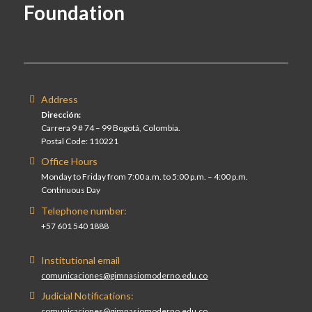
Foundation
Address
Dirección:
Carrera 9 # 74 – 99 Bogotá, Colombia.
Postal Code: 110221
Office Hours
Monday to Friday from 7:00 a.m. to 5:00 p.m. – 4:00 p.m.
Continuous Day
Telephone number:
+57 601 540 1888
Institutional email
comunicaciones@gimnasiomoderno.edu.co
Judicial Notifications:
comunicaciones@gimnasiomoderno.edu.co