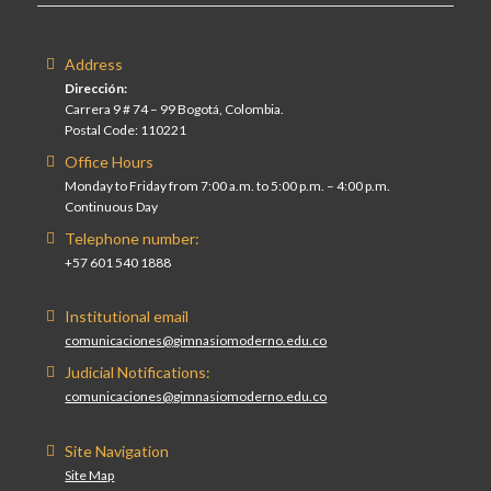
Address
Dirección:
Carrera 9 # 74 – 99 Bogotá, Colombia.
Postal Code: 110221
Office Hours
Monday to Friday from 7:00 a.m. to 5:00 p.m. – 4:00 p.m.
Continuous Day
Telephone number:
+57 601 540 1888
Institutional email
comunicaciones@gimnasiomoderno.edu.co
Judicial Notifications:
comunicaciones@gimnasiomoderno.edu.co
Site Navigation
Site Map