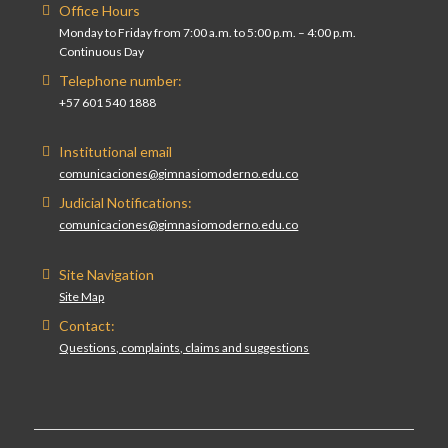
Office Hours
Monday to Friday from 7:00 a.m. to 5:00 p.m. – 4:00 p.m.
Continuous Day
Telephone number:
+57 601 540 1888
Institutional email
comunicaciones@gimnasiomoderno.edu.co
Judicial Notifications:
comunicaciones@gimnasiomoderno.edu.co
Site Navigation
Site Map
Contact:
Questions, complaints, claims and suggestions