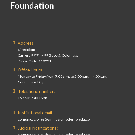
Foundation
Address
Dirección:
Carrera 9 # 74 – 99 Bogotá, Colombia.
Postal Code: 110221
Office Hours
Monday to Friday from 7:00 a.m. to 5:00 p.m. – 4:00 p.m.
Continuous Day
Telephone number:
+57 601 540 1888
Institutional email
comunicaciones@gimnasiomoderno.edu.co
Judicial Notifications:
comunicaciones@gimnasiomoderno.edu.co