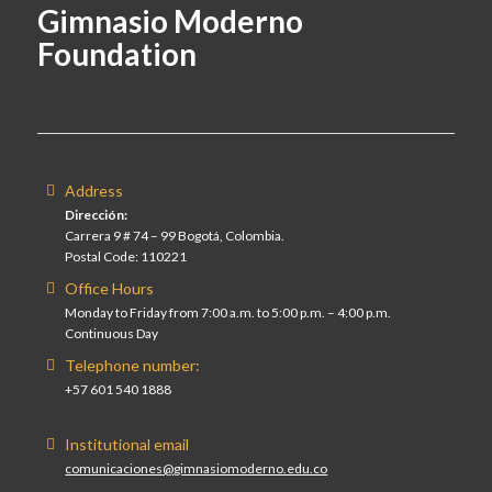
Gimnasio Moderno
Foundation
Address
Dirección:
Carrera 9 # 74 – 99 Bogotá, Colombia.
Postal Code: 110221
Office Hours
Monday to Friday from 7:00 a.m. to 5:00 p.m. – 4:00 p.m.
Continuous Day
Telephone number:
+57 601 540 1888
Institutional email
comunicaciones@gimnasiomoderno.edu.co