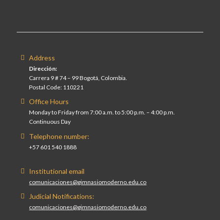
Address
Dirección:
Carrera 9 # 74 – 99 Bogotá, Colombia.
Postal Code: 110221
Office Hours
Monday to Friday from 7:00 a.m. to 5:00 p.m. – 4:00 p.m.
Continuous Day
Telephone number:
+57 601 540 1888
Institutional email
comunicaciones@gimnasiomoderno.edu.co
Judicial Notifications:
comunicaciones@gimnasiomoderno.edu.co