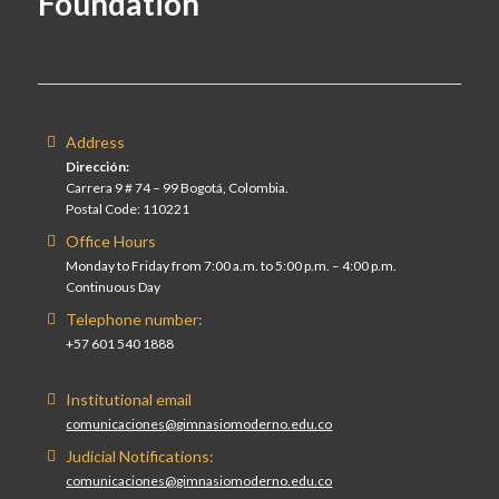
Foundation
Address
Dirección:
Carrera 9 # 74 – 99 Bogotá, Colombia.
Postal Code: 110221
Office Hours
Monday to Friday from 7:00 a.m. to 5:00 p.m. – 4:00 p.m.
Continuous Day
Telephone number:
+57 601 540 1888
Institutional email
comunicaciones@gimnasiomoderno.edu.co
Judicial Notifications:
comunicaciones@gimnasiomoderno.edu.co