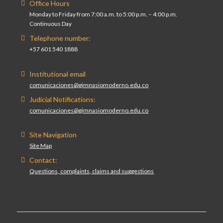
Office Hours
Monday to Friday from 7:00 a.m. to 5:00 p.m. – 4:00 p.m.
Continuous Day
Telephone number:
+57 601 540 1888
Institutional email
comunicaciones@gimnasiomoderno.edu.co
Judicial Notifications:
comunicaciones@gimnasiomoderno.edu.co
Site Navigation
Site Map
Contact:
Questions, complaints, claims and suggestions