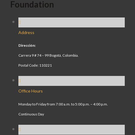
Foundation
Address
Dirección:
Carrera 9 # 74 – 99 Bogotá, Colombia.
Postal Code: 110221
Office Hours
Monday to Friday from 7:00 a.m. to 5:00 p.m. – 4:00 p.m.
Continuous Day