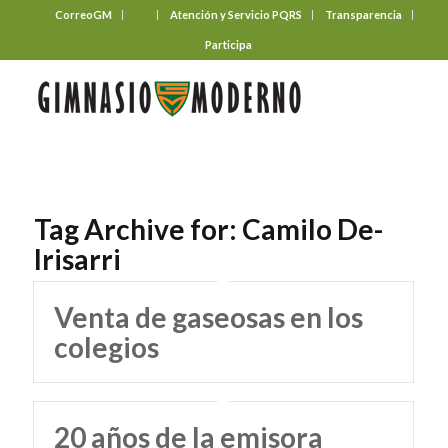
CorreoGM
‎ ‎ ‎ ‎ ‎ ‎ ‎
Atención y Servicio PQRS
Transparencia
Participa
Tag Archive for:
Camilo De-
Irisarri
Venta de gaseosas en los
colegios
20 años de la emisora