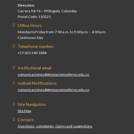
Dirección:
Carrera 9 # 74 – 99 Bogotá, Colombia.
Postal Code: 110221
Office Hours
Monday to Friday from 7:00 a.m. to 5:00 p.m. – 4:00 p.m.
Continuous Day
Telephone number:
+57 601 540 1888
Institutional email
comunicaciones@gimnasiomoderno.edu.co
Judicial Notifications:
comunicaciones@gimnasiomoderno.edu.co
Site Navigation
Site Map
Contact:
Questions, complaints, claims and suggestions