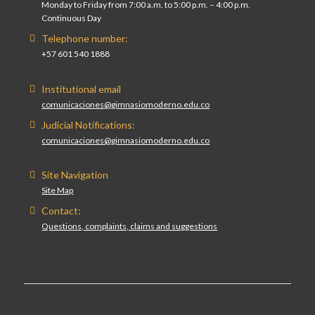
Monday to Friday from 7:00 a.m. to 5:00 p.m. – 4:00 p.m.
Continuous Day
Telephone number:
+57 601 540 1888
Institutional email
comunicaciones@gimnasiomoderno.edu.co
Judicial Notifications:
comunicaciones@gimnasiomoderno.edu.co
Site Navigation
Site Map
Contact:
Questions, complaints, claims and suggestions