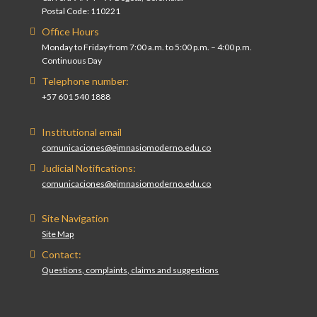
Postal Code: 110221
Office Hours
Monday to Friday from 7:00 a.m. to 5:00 p.m. – 4:00 p.m.
Continuous Day
Telephone number:
+57 601 540 1888
Institutional email
comunicaciones@gimnasiomoderno.edu.co
Judicial Notifications:
comunicaciones@gimnasiomoderno.edu.co
Site Navigation
Site Map
Contact:
Questions, complaints, claims and suggestions