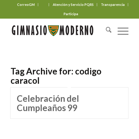
CorreoGM
‎ ‎ ‎ ‎ ‎ ‎ ‎
Atención y Servicio PQRS
Transparencia
Participa
Tag Archive for:
codigo
caracol
Celebración del
Cumpleaños 99