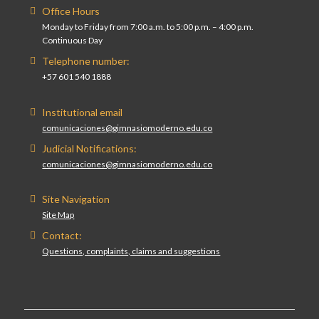
Office Hours
Monday to Friday from 7:00 a.m. to 5:00 p.m. – 4:00 p.m.
Continuous Day
Telephone number:
+57 601 540 1888
Institutional email
comunicaciones@gimnasiomoderno.edu.co
Judicial Notifications:
comunicaciones@gimnasiomoderno.edu.co
Site Navigation
Site Map
Contact:
Questions, complaints, claims and suggestions