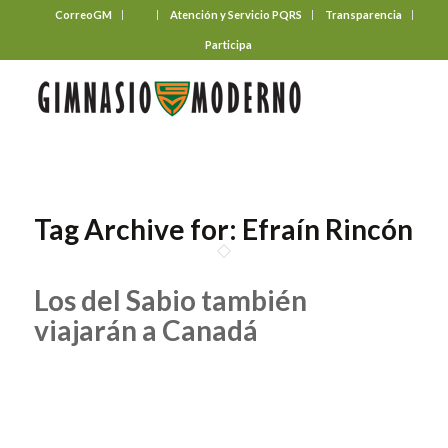
CorreoGM
‎ ‎ ‎ ‎ ‎ ‎ ‎
Atención y Servicio PQRS
Transparencia
Participa
Tag Archive for:
Efraín Rincón
Los del Sabio también
viajarán a Canadá