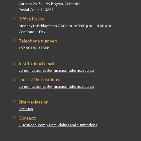
Carrera 9 # 74 – 99 Bogotá, Colombia.
Postal Code: 110221
Office Hours
Monday to Friday from 7:00 a.m. to 5:00 p.m. – 4:00 p.m.
Continuous Day
Telephone number:
+57 601 540 1888
Institutional email
comunicaciones@gimnasiomoderno.edu.co
Judicial Notifications:
comunicaciones@gimnasiomoderno.edu.co
Site Navigation
Site Map
Contact:
Questions, complaints, claims and suggestions