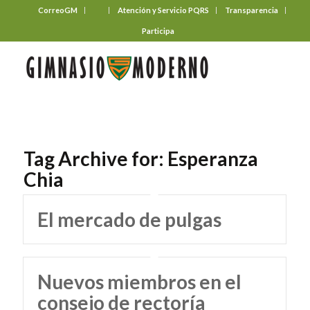
CorreoGM
‎ ‎ ‎ ‎ ‎ ‎ ‎
Atención y Servicio PQRS
Transparencia
Participa
Tag Archive for:
Esperanza
Chia
El mercado de pulgas
Nuevos miembros en el
consejo de rectoría