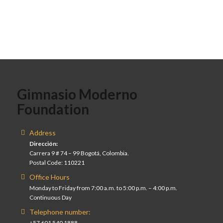
Gimnasio Moderno
Foundation
Address
Dirección:
Carrera 9 # 74 – 99 Bogotá, Colombia.
Postal Code: 110221
Office Hours
Monday to Friday from 7:00 a.m. to 5:00 p.m. – 4:00 p.m.
Continuous Day
Telephone number:
+57 601 540 1888