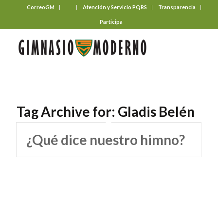
CorreoGM
‎ ‎ ‎ ‎ ‎ ‎ ‎
Atención y Servicio PQRS
Transparencia
Participa
Tag Archive for:
Gladis Belén
¿Qué dice nuestro himno?