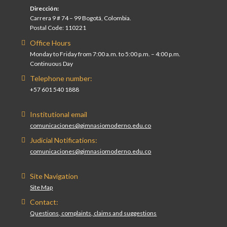
Dirección:
Carrera 9 # 74 – 99 Bogotá, Colombia.
Postal Code: 110221
Office Hours
Monday to Friday from 7:00 a.m. to 5:00 p.m. – 4:00 p.m.
Continuous Day
Telephone number:
+57 601 540 1888
Institutional email
comunicaciones@gimnasiomoderno.edu.co
Judicial Notifications:
comunicaciones@gimnasiomoderno.edu.co
Site Navigation
Site Map
Contact:
Questions, complaints, claims and suggestions