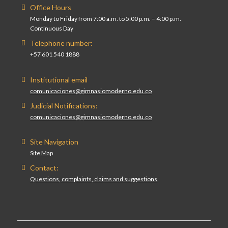
Office Hours
Monday to Friday from 7:00 a.m. to 5:00 p.m. – 4:00 p.m.
Continuous Day
Telephone number:
+57 601 540 1888
Institutional email
comunicaciones@gimnasiomoderno.edu.co
Judicial Notifications:
comunicaciones@gimnasiomoderno.edu.co
Site Navigation
Site Map
Contact:
Questions, complaints, claims and suggestions