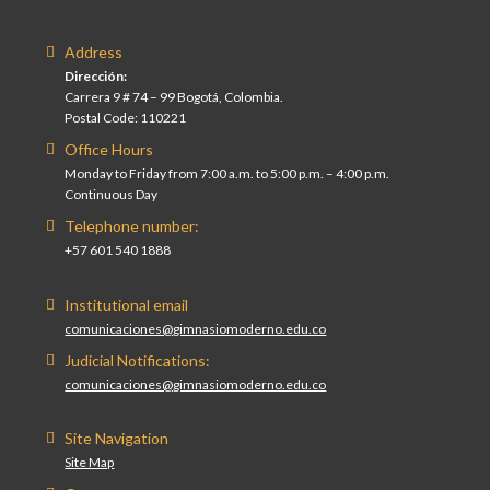
Address
Dirección:
Carrera 9 # 74 – 99 Bogotá, Colombia.
Postal Code: 110221
Office Hours
Monday to Friday from 7:00 a.m. to 5:00 p.m. – 4:00 p.m.
Continuous Day
Telephone number:
+57 601 540 1888
Institutional email
comunicaciones@gimnasiomoderno.edu.co
Judicial Notifications:
comunicaciones@gimnasiomoderno.edu.co
Site Navigation
Site Map