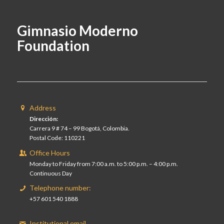
Gimnasio Moderno
Foundation
Address
Dirección:
Carrera 9 # 74 – 99 Bogotá, Colombia.
Postal Code: 110221
Office Hours
Monday to Friday from 7:00 a.m. to 5:00 p.m. – 4:00 p.m.
Continuous Day
Telephone number:
+57 601 540 1888
Institutional email