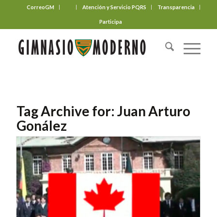
CorreoGM
‎ ‎ ‎ ‎ ‎ ‎ ‎
Atención y Servicio PQRS
Transparencia
Participa
Tag Archive for:
Juan Arturo
Gonález