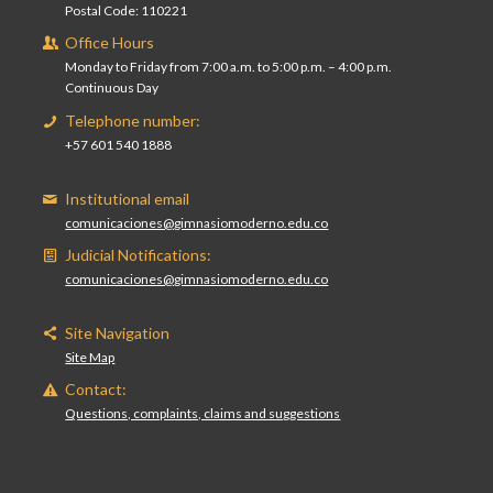
Postal Code: 110221
Office Hours
Monday to Friday from 7:00 a.m. to 5:00 p.m. – 4:00 p.m.
Continuous Day
Telephone number:
+57 601 540 1888
Institutional email
comunicaciones@gimnasiomoderno.edu.co
Judicial Notifications:
comunicaciones@gimnasiomoderno.edu.co
Site Navigation
Site Map
Contact:
Questions, complaints, claims and suggestions