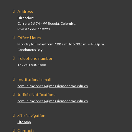
Address
Dirección:
Carrera 9 # 74 – 99 Bogotá, Colombia.
Postal Code: 110221
Office Hours
Monday to Friday from 7:00 a.m. to 5:00 p.m. – 4:00 p.m.
Continuous Day
Telephone number:
+57 601 540 1888
Institutional email
comunicaciones@gimnasiomoderno.edu.co
Judicial Notifications:
comunicaciones@gimnasiomoderno.edu.co
Site Navigation
Site Map
Contact: