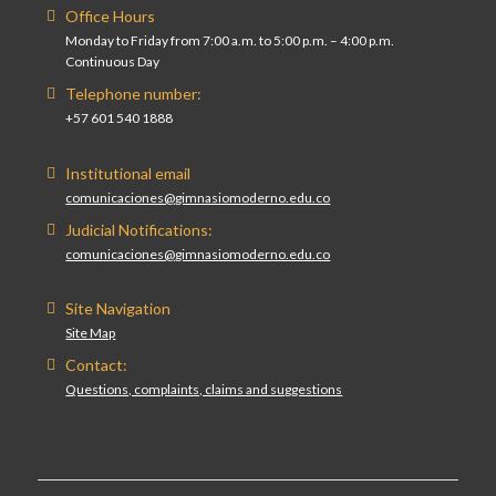
Office Hours
Monday to Friday from 7:00 a.m. to 5:00 p.m. – 4:00 p.m.
Continuous Day
Telephone number:
+57 601 540 1888
Institutional email
comunicaciones@gimnasiomoderno.edu.co
Judicial Notifications:
comunicaciones@gimnasiomoderno.edu.co
Site Navigation
Site Map
Contact:
Questions, complaints, claims and suggestions