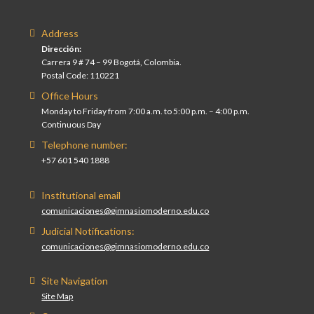
Address
Dirección:
Carrera 9 # 74 – 99 Bogotá, Colombia.
Postal Code: 110221
Office Hours
Monday to Friday from 7:00 a.m. to 5:00 p.m. – 4:00 p.m.
Continuous Day
Telephone number:
+57 601 540 1888
Institutional email
comunicaciones@gimnasiomoderno.edu.co
Judicial Notifications:
comunicaciones@gimnasiomoderno.edu.co
Site Navigation
Site Map