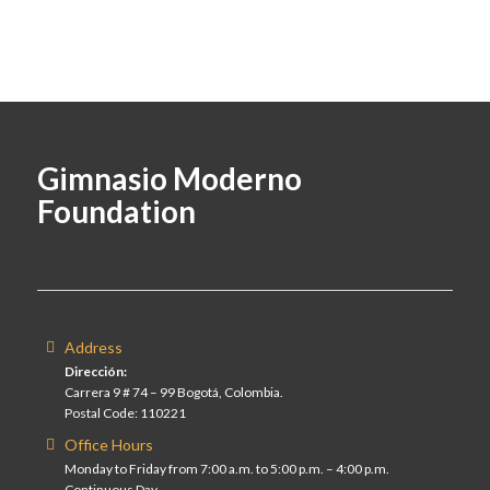
Gimnasio Moderno
Foundation
Address
Dirección:
Carrera 9 # 74 – 99 Bogotá, Colombia.
Postal Code: 110221
Office Hours
Monday to Friday from 7:00 a.m. to 5:00 p.m. – 4:00 p.m.
Continuous Day