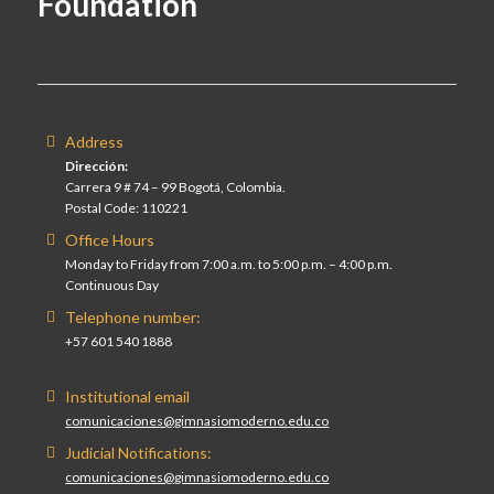
Foundation
Address
Dirección:
Carrera 9 # 74 – 99 Bogotá, Colombia.
Postal Code: 110221
Office Hours
Monday to Friday from 7:00 a.m. to 5:00 p.m. – 4:00 p.m.
Continuous Day
Telephone number:
+57 601 540 1888
Institutional email
comunicaciones@gimnasiomoderno.edu.co
Judicial Notifications:
comunicaciones@gimnasiomoderno.edu.co