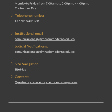
Monday to Friday from 7:00 a.m. to 5:00 p.m. – 4:00 p.m.
Continuous Day
Telephone number:
+57 601 540 1888
Institutional email
comunicaciones@gimnasiomoderno.edu.co
Judicial Notifications:
comunicaciones@gimnasiomoderno.edu.co
Site Navigation
Site Map
Contact:
Questions, complaints, claims and suggestions