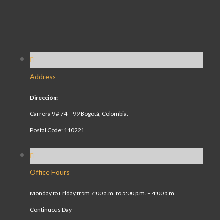
Address
Dirección:
Carrera 9 # 74 – 99 Bogotá, Colombia.
Postal Code: 110221
Office Hours
Monday to Friday from 7:00 a.m. to 5:00 p.m. – 4:00 p.m.
Continuous Day