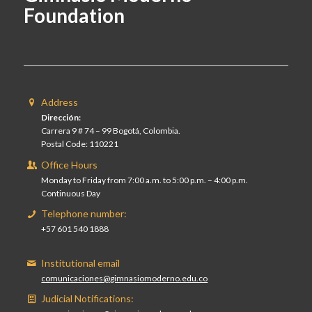
Foundation
Address
Dirección:
Carrera 9 # 74 – 99 Bogotá, Colombia.
Postal Code: 110221
Office Hours
Monday to Friday from 7:00 a.m. to 5:00 p.m. – 4:00 p.m.
Continuous Day
Telephone number:
+57 601 540 1888
Institutional email
comunicaciones@gimnasiomoderno.edu.co
Judicial Notifications: