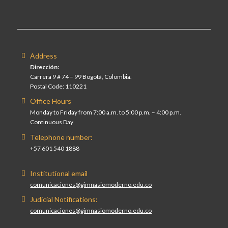
Address
Dirección:
Carrera 9 # 74 – 99 Bogotá, Colombia.
Postal Code: 110221
Office Hours
Monday to Friday from 7:00 a.m. to 5:00 p.m. – 4:00 p.m.
Continuous Day
Telephone number:
+57 601 540 1888
Institutional email
comunicaciones@gimnasiomoderno.edu.co
Judicial Notifications:
comunicaciones@gimnasiomoderno.edu.co