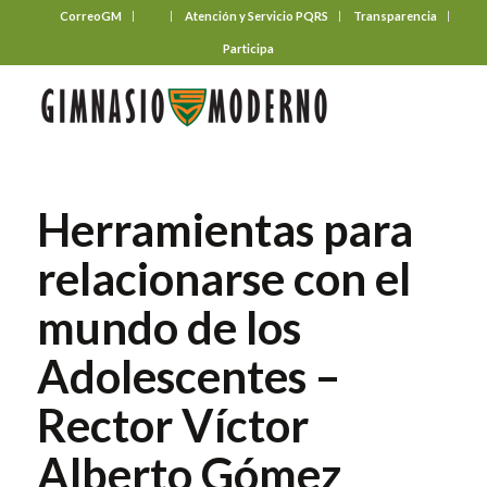
CorreoGM
‎ ‎ ‎ ‎ ‎ ‎ ‎
Atención y Servicio PQRS
Transparencia
Participa
Herramientas para
relacionarse con el
mundo de los
Adolescentes –
Rector Víctor
Alberto Gómez