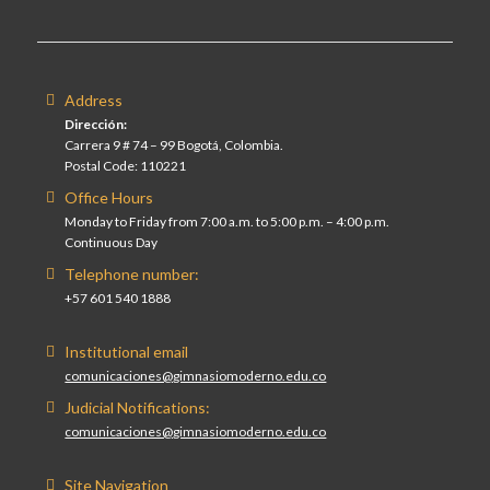
Address
Dirección:
Carrera 9 # 74 – 99 Bogotá, Colombia.
Postal Code: 110221
Office Hours
Monday to Friday from 7:00 a.m. to 5:00 p.m. – 4:00 p.m.
Continuous Day
Telephone number:
+57 601 540 1888
Institutional email
comunicaciones@gimnasiomoderno.edu.co
Judicial Notifications:
comunicaciones@gimnasiomoderno.edu.co
Site Navigation