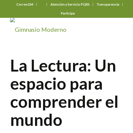
CorreoGM
‎ ‎ ‎ ‎ ‎ ‎ ‎
Atención y Servicio PQRS
Transparencia
Participa
La Lectura: Un
espacio para
comprender el
mundo