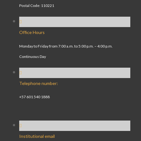
Postal Code: 110221
Office Hours
Monday to Friday from 7:00 a.m. to 5:00 p.m. – 4:00 p.m.
Continuous Day
Telephone number:
+57 601 540 1888
Institutional email