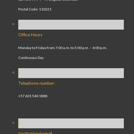
Postal Code: 110221
Office Hours
Monday to Friday from 7:00 a.m. to 5:00 p.m. – 4:00 p.m.
Continuous Day
Telephone number:
+57 601 540 1888
Institutional email