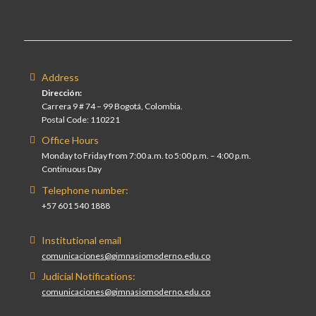
Address
Dirección:
Carrera 9 # 74 – 99 Bogotá, Colombia.
Postal Code: 110221
Office Hours
Monday to Friday from 7:00 a.m. to 5:00 p.m. – 4:00 p.m.
Continuous Day
Telephone number:
+57 601 540 1888
Institutional email
comunicaciones@gimnasiomoderno.edu.co
Judicial Notifications:
comunicaciones@gimnasiomoderno.edu.co