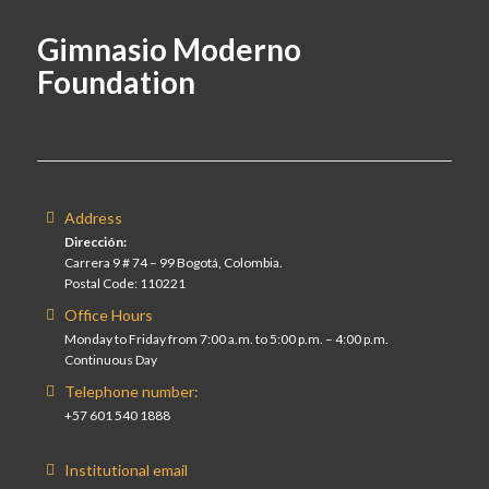
Gimnasio Moderno
Foundation
Address
Dirección:
Carrera 9 # 74 – 99 Bogotá, Colombia.
Postal Code: 110221
Office Hours
Monday to Friday from 7:00 a.m. to 5:00 p.m. – 4:00 p.m.
Continuous Day
Telephone number:
+57 601 540 1888
Institutional email